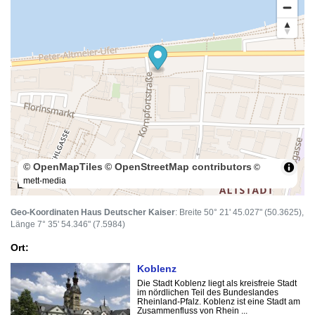
© OpenMapTiles
© OpenStreetMap contributors
©
mett-media
100 m
Geo-Koordinaten Haus Deutscher Kaiser
: Breite 50° 21' 45.027" (50.3625),
Länge 7° 35' 54.346" (7.5984)
Ort:
Koblenz
Die Stadt Koblenz liegt als kreisfreie Stadt
im nördlichen Teil des Bundeslandes
Rheinland-Pfalz. Koblenz ist eine Stadt am
Zusammenfluss von Rhein ...