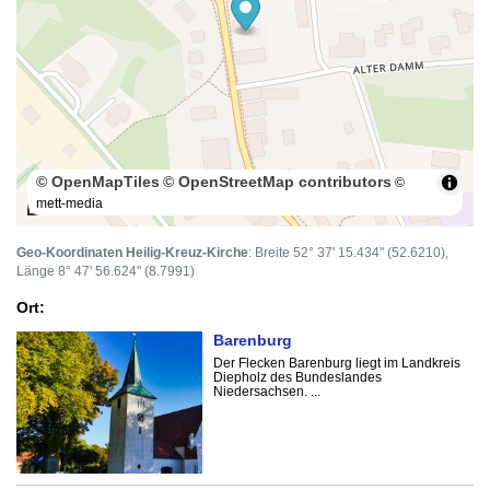
© OpenMapTiles
© OpenStreetMap contributors
©
mett-media
100 m
Geo-Koordinaten Heilig-Kreuz-Kirche
: Breite 52° 37' 15.434" (52.6210),
Länge 8° 47' 56.624" (8.7991)
Ort:
Barenburg
Der Flecken Barenburg liegt im Landkreis
Diepholz des Bundeslandes
Niedersachsen. ...