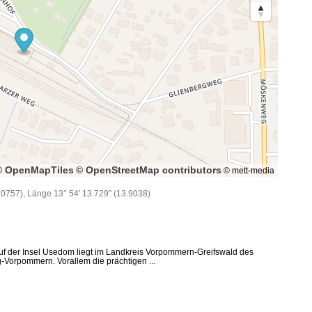
© OpenMapTiles
© OpenStreetMap contributors
© mett-media
54.0757), Länge 13° 54' 13.729" (13.9038)
f der Insel Usedom liegt im Landkreis Vorpommern-Greifswald des
Vorpommern. Vorallem die prächtigen ...