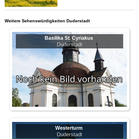
Weitere Sehenswürdigkeiten Duderstadt
Basilika St. Cyriakus
Duderstadt
Westerturm
Duderstadt