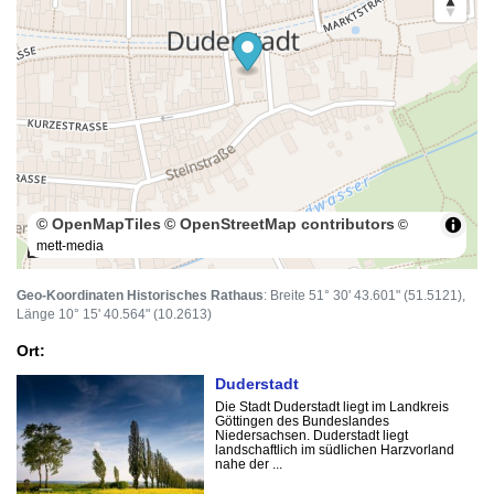
© OpenMapTiles
© OpenStreetMap contributors
©
mett-media
100 m
Geo-Koordinaten Historisches Rathaus
: Breite 51° 30' 43.601" (51.5121),
Länge 10° 15' 40.564" (10.2613)
Ort:
Duderstadt
Die Stadt Duderstadt liegt im Landkreis
Göttingen des Bundeslandes
Niedersachsen. Duderstadt liegt
landschaftlich im südlichen Harzvorland
nahe der ...