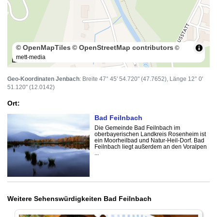
© OpenMapTiles
© OpenStreetMap contributors
©
mett-media
100 m
Geo-Koordinaten Jenbach
: Breite 47° 45' 54.720" (47.7652), Länge 12° 0'
51.120" (12.0142)
Ort:
Bad Feilnbach
Die Gemeinde Bad Feilnbach im
oberbayerischen Landkreis Rosenheim ist
ein Moorheilbad und Natur-Heil-Dorf. Bad
Feilnbach liegt außerdem an den Voralpen
...
Weitere Sehenswürdigkeiten Bad Feilnbach