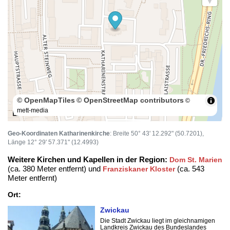
© OpenMapTiles
© OpenStreetMap contributors
©
mett-media
100 m
Geo-Koordinaten Katharinenkirche
: Breite 50° 43' 12.292" (50.7201),
Länge 12° 29' 57.371" (12.4993)
Weitere Kirchen und Kapellen in der Region:
Dom St. Marien
(ca. 380 Meter entfernt) und
(ca. 543
Franziskaner Kloster
Meter entfernt)
Ort:
Zwickau
Die Stadt Zwickau liegt im gleichnamigen
Landkreis Zwickau des Bundeslandes