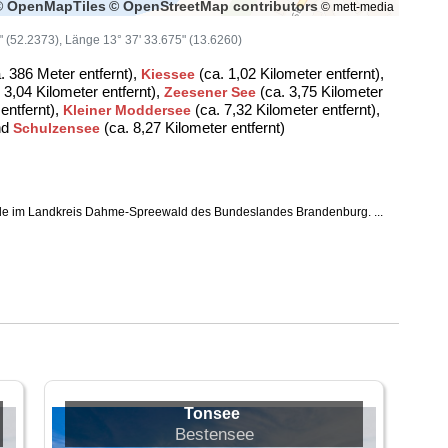
© OpenMapTiles
© OpenStreetMap contributors
© mett-media
0" (52.2373), Länge 13° 37' 33.675" (13.6260)
. 386 Meter entfernt),
(ca. 1,02 Kilometer entfernt),
Kiessee
 3,04 Kilometer entfernt),
(ca. 3,75 Kilometer
Zeesener See
entfernt),
(ca. 7,32 Kilometer entfernt),
Kleiner Moddersee
nd
(ca. 8,27 Kilometer entfernt)
Schulzensee
de im Landkreis Dahme-Spreewald des Bundeslandes Brandenburg. ...
Tonsee
Bestensee