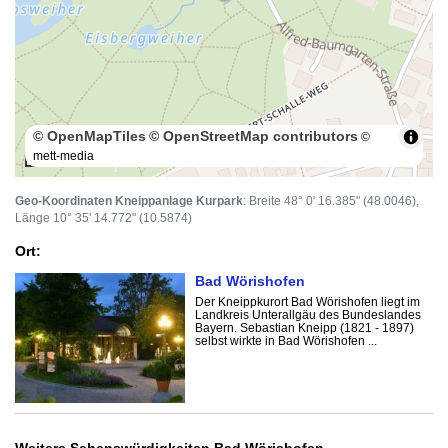
© OpenMapTiles
© OpenStreetMap contributors
©
mett-media
100 m
Geo-Koordinaten Kneippanlage Kurpark
: Breite 48° 0' 16.385" (48.0046),
Länge 10° 35' 14.772" (10.5874)
Ort:
Bad Wörishofen
Der Kneippkurort Bad Wörishofen liegt im
Landkreis Unterallgäu des Bundeslandes
Bayern. Sebastian Kneipp (1821 - 1897)
selbst wirkte in Bad Wörishofen ...