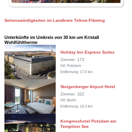
Sehenswürdigkeiten im Landkreis Teltow-Fläming
Unterkünfte im Umkreis von 30 km um Kristall
Wohlfühltherme
Holiday Inn Express Suites
Zimmer: 173
Ort: Potsdam
Entfernung: 17,0 km
Steigenberger Airport Hotel
Zimmer: 322
Ort: Berlin
Entfernung: 18,3 km
Kongresshotel Potsdam am
Templiner See