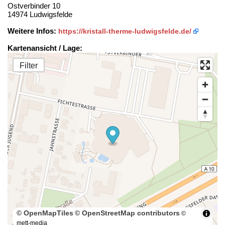
Ostverbinder 10
14974 Ludwigsfelde
Weitere Infos:
https://kristall-therme-ludwigsfelde.de/
Kartenansicht / Lage:
Filter
© OpenMapTiles
© OpenStreetMap contributors
©
mett-media
100 m