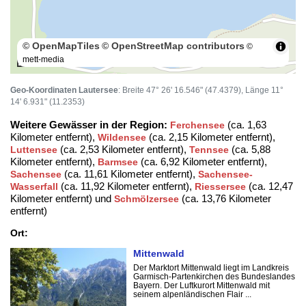
© OpenMapTiles
© OpenStreetMap contributors
©
mett-media
100 m
Geo-Koordinaten Lautersee
: Breite 47° 26' 16.546" (47.4379), Länge 11°
14' 6.931" (11.2353)
Weitere Gewässer in der Region:
(ca. 1,63
Ferchensee
Kilometer entfernt),
(ca. 2,15 Kilometer entfernt),
Wildensee
(ca. 2,53 Kilometer entfernt),
(ca. 5,88
Luttensee
Tennsee
Kilometer entfernt),
(ca. 6,92 Kilometer entfernt),
Barmsee
(ca. 11,61 Kilometer entfernt),
Sachensee
Sachensee-
(ca. 11,92 Kilometer entfernt),
(ca. 12,47
Wasserfall
Riessersee
Kilometer entfernt) und
(ca. 13,76 Kilometer
Schmölzersee
entfernt)
Ort:
Mittenwald
Der Marktort Mittenwald liegt im Landkreis
Garmisch-Partenkirchen des Bundeslandes
Bayern. Der Luftkurort Mittenwald mit
seinem alpenländischen Flair ...