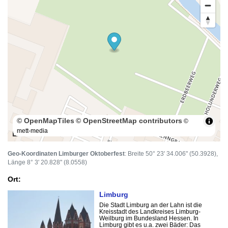
© OpenMapTiles
© OpenStreetMap contributors
©
mett-media
100 m
Geo-Koordinaten Limburger Oktoberfest
: Breite 50° 23' 34.006" (50.3928),
Länge 8° 3' 20.828" (8.0558)
Ort:
Limburg
Die Stadt Limburg an der Lahn ist die
Kreisstadt des Landkreises Limburg-
Weilburg im Bundesland Hessen. In
Limburg gibt es u.a. zwei Bäder: Das