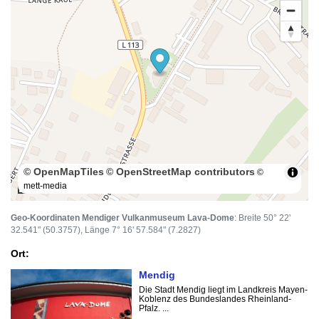
© OpenMapTiles
© OpenStreetMap contributors
©
mett-media
100 m
Geo-Koordinaten Mendiger Vulkanmuseum Lava-Dome
: Breite 50° 22'
32.541" (50.3757), Länge 7° 16' 57.584" (7.2827)
Ort:
Mendig
Die Stadt Mendig liegt im Landkreis Mayen-
Koblenz des Bundeslandes Rheinland-
Pfalz. ...