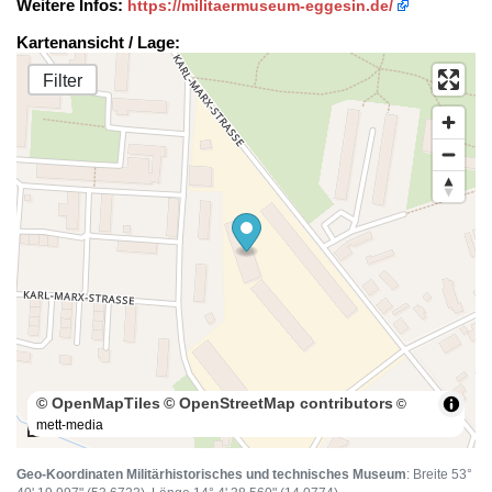
Weitere Infos:
https://militaermuseum-eggesin.de/
Kartenansicht / Lage:
Filter
© OpenMapTiles
© OpenStreetMap contributors
©
mett-media
50 m
Geo-Koordinaten Militärhistorisches und technisches Museum
: Breite 53°