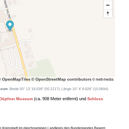
© OpenMapTiles
© OpenStreetMap contributors
© mett-media
useum
: Breite 50° 13' 18.038" (50.2217), Länge 10° 4' 9.926" (10.0694)
(ca. 908 Meter entfernt) und
l-Döpfner Museum
Schloss
ße Kreisstadt im gleichnamigen Landkreis des Bundeslandes Bayern.