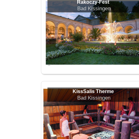
Rakoczy-Fest
Bad Kissingen
KissSalis Therme
Bad Kissingen