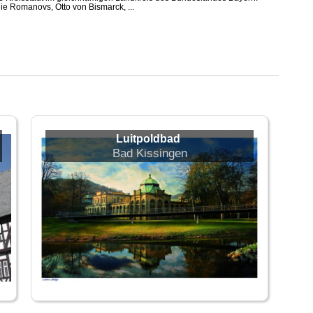
 die Romanovs, Otto von Bismarck, ...
Luitpoldbad
Bad Kissingen