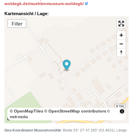
woldegk.de/muehlenmuseum-woldegk/
Kartenansicht / Lage:
Filter
© OpenMapTiles
© OpenStreetMap contributors
©
mett-media
100 m
Geo-Koordinaten Museumsmühle
: Breite 53° 27' 47.265" (53.4631), Länge