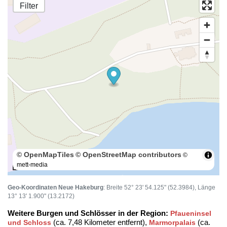
Filter
© OpenMapTiles
© OpenStreetMap contributors
©
mett-media
100 m
Geo-Koordinaten Neue Hakeburg
: Breite 52° 23' 54.125" (52.3984), Länge
13° 13' 1.900" (13.2172)
Weitere Burgen und Schlösser in der Region:
Pfaueninsel
(ca. 7,48 Kilometer entfernt),
(ca.
und Schloss
Marmorpalais