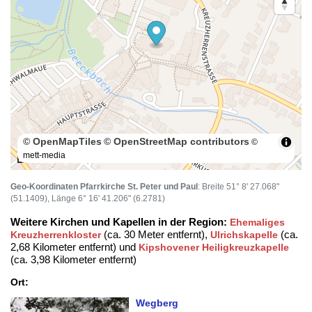
© OpenMapTiles
© OpenStreetMap contributors
©
mett-media
100 m
Geo-Koordinaten Pfarrkirche St. Peter und Paul
: Breite 51° 8' 27.068"
(51.1409), Länge 6° 16' 41.206" (6.2781)
Weitere Kirchen und Kapellen in der Region:
Ehemaliges
(ca. 30 Meter entfernt),
(ca.
Kreuzherrenkloster
Ulrichskapelle
2,68 Kilometer entfernt) und
Kipshovener Heiligkreuzkapelle
(ca. 3,98 Kilometer entfernt)
Ort:
Wegberg