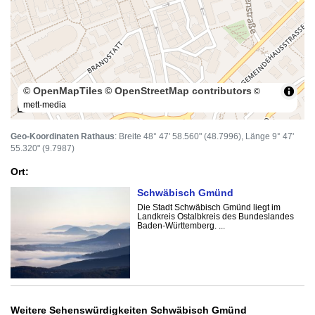
© OpenMapTiles
© OpenStreetMap contributors
©
mett-media
100 m
Geo-Koordinaten Rathaus
: Breite 48° 47' 58.560" (48.7996), Länge 9° 47'
55.320" (9.7987)
Ort:
Schwäbisch Gmünd
Die Stadt Schwäbisch Gmünd liegt im
Landkreis Ostalbkreis des Bundeslandes
Baden-Württemberg. ...
Weitere Sehenswürdigkeiten Schwäbisch Gmünd