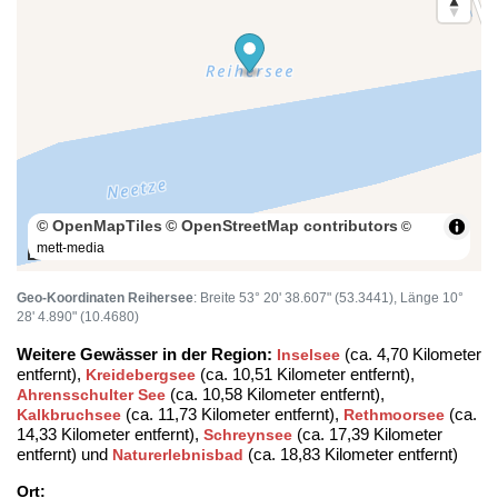
© OpenMapTiles
© OpenStreetMap contributors
©
mett-media
100 m
Geo-Koordinaten Reihersee
: Breite 53° 20' 38.607" (53.3441), Länge 10°
28' 4.890" (10.4680)
Weitere Gewässer in der Region:
(ca. 4,70 Kilometer
Inselsee
entfernt),
(ca. 10,51 Kilometer entfernt),
Kreidebergsee
(ca. 10,58 Kilometer entfernt),
Ahrensschulter See
(ca. 11,73 Kilometer entfernt),
(ca.
Kalkbruchsee
Rethmoorsee
14,33 Kilometer entfernt),
(ca. 17,39 Kilometer
Schreynsee
entfernt) und
(ca. 18,83 Kilometer entfernt)
Naturerlebnisbad
Ort: