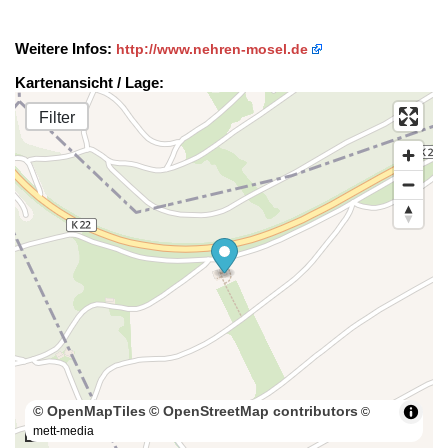
Weitere Infos:
http://www.nehren-mosel.de
Kartenansicht / Lage:
Filter
© OpenMapTiles
© OpenStreetMap contributors
©
mett-media
100 m