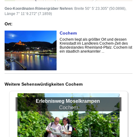
Geo-Koordinaten Römergräber Nehren
: Breite 50° 5' 23.305" (50.0898),
Länge 7° 11' 9.272" (7.1859)
Ort:
Cochem
Cochem liegt als größter Ort und dessen
Kreisstadt im Landkreis Cochem-Zell des
Bundeslandes Rheinland-Pfalz. Cochem ist
ein staatlich anerkannter ...
Weitere Sehenswürdigkeiten Cochem
Erlebnisweg Moselkrampen
Cochem