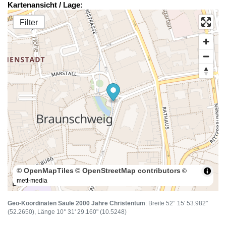
Kartenansicht / Lage:
Filter
© OpenMapTiles
© OpenStreetMap contributors
©
mett-media
100 m
Geo-Koordinaten Säule 2000 Jahre Christentum
: Breite 52° 15' 53.982"
(52.2650), Länge 10° 31' 29.160" (10.5248)