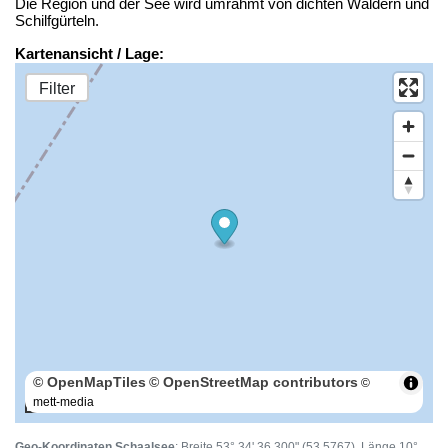
Die Region und der See wird umrahmt von dichten Wäldern und
Schilfgürteln.
Kartenansicht / Lage:
Filter
© OpenMapTiles
© OpenStreetMap contributors
©
mett-media
100 m
Geo-Koordinaten Schaalsee
: Breite 53° 34' 36.300" (53.5767), Länge 10°