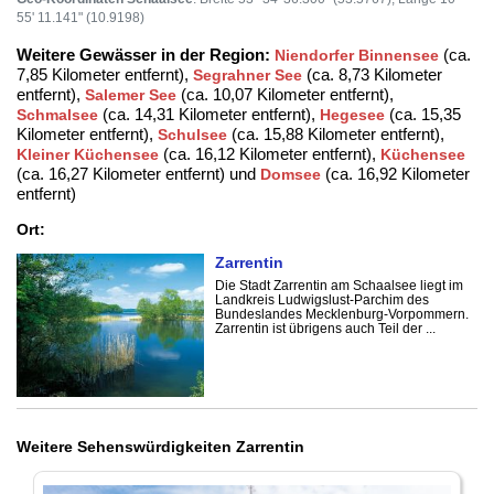
55' 11.141" (10.9198)
Weitere Gewässer in der Region:
(ca.
Niendorfer Binnensee
7,85 Kilometer entfernt),
(ca. 8,73 Kilometer
Segrahner See
entfernt),
(ca. 10,07 Kilometer entfernt),
Salemer See
(ca. 14,31 Kilometer entfernt),
(ca. 15,35
Schmalsee
Hegesee
Kilometer entfernt),
(ca. 15,88 Kilometer entfernt),
Schulsee
(ca. 16,12 Kilometer entfernt),
Kleiner Küchensee
Küchensee
(ca. 16,27 Kilometer entfernt) und
(ca. 16,92 Kilometer
Domsee
entfernt)
Ort:
Zarrentin
Die Stadt Zarrentin am Schaalsee liegt im
Landkreis Ludwigslust-Parchim des
Bundeslandes Mecklenburg-Vorpommern.
Zarrentin ist übrigens auch Teil der ...
Weitere Sehenswürdigkeiten Zarrentin