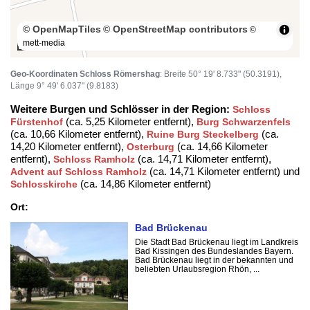
© OpenMapTiles
© OpenStreetMap contributors
©
mett-media
100 m
Geo-Koordinaten Schloss Römershag
: Breite 50° 19' 8.733" (50.3191),
Länge 9° 49' 6.037" (9.8183)
Weitere Burgen und Schlösser in der Region:
Schloss
(ca. 5,25 Kilometer entfernt),
Fürstenhof
Burg Schwarzenfels
(ca. 10,66 Kilometer entfernt),
(ca.
Ruine Burg Steckelberg
14,20 Kilometer entfernt),
(ca. 14,66 Kilometer
Osterburg
entfernt),
(ca. 14,71 Kilometer entfernt),
Schloss Ramholz
(ca. 14,71 Kilometer entfernt) und
Advent auf Schloss Ramholz
(ca. 14,86 Kilometer entfernt)
Schlosskirche
Ort:
Bad Brückenau
Die Stadt Bad Brückenau liegt im Landkreis
Bad Kissingen des Bundeslandes Bayern.
Bad Brückenau liegt in der bekannten und
beliebten Urlaubsregion Rhön, ...