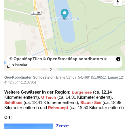
© OpenMapTiles
© OpenStreetMap contributors
©
mett-media
100 m
Geo-Koordinaten Schlossteich
: Breite 51° 57' 54.468" (51.9651), Länge 12°
4' 42.754" (12.0785)
Weitere Gewässer in der Region:
(ca. 12,14
Bürgersee
Kilometer entfernt),
(ca. 14,91 Kilometer entfernt),
U-Teich
(ca. 18,41 Kilometer entfernt),
(ca. 18,98
Schilfsee
Blauer See
Kilometer entfernt) und
(ca. 19,50 Kilometer entfernt)
Rehsumpf
Ort:
Zerbst