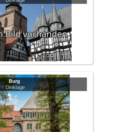
Dinklage
Burg
Dinklage