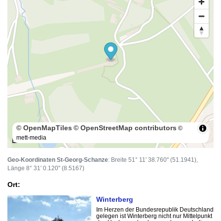
© OpenMapTiles
© OpenStreetMap contributors
©
mett-media
100 m
Geo-Koordinaten St-Georg-Schanze
: Breite 51° 11' 38.760" (51.1941),
Länge 8° 31' 0.120" (8.5167)
Ort:
Winterberg
Im Herzen der Bundesrepublik Deutschland
gelegen ist Winterberg nicht nur Mittelpunkt