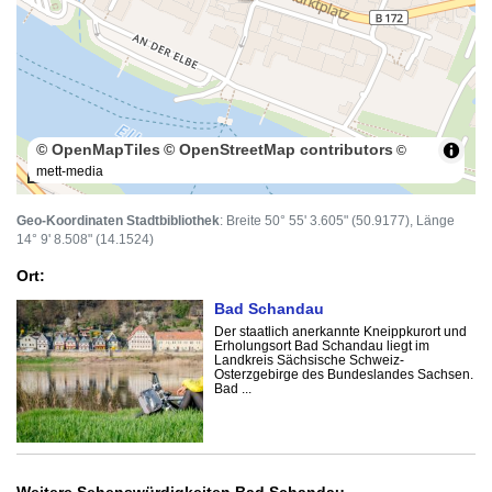
© OpenMapTiles
© OpenStreetMap contributors
©
mett-media
100 m
Geo-Koordinaten Stadtbibliothek
: Breite 50° 55' 3.605" (50.9177), Länge
14° 9' 8.508" (14.1524)
Ort:
Bad Schandau
Der staatlich anerkannte Kneippkurort und
Erholungsort Bad Schandau liegt im
Landkreis Sächsische Schweiz-
Osterzgebirge des Bundeslandes Sachsen.
Bad ...