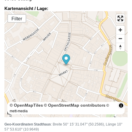
Kartenansicht / Lage:
Filter
© OpenMapTiles
© OpenStreetMap contributors
©
mett-media
100 m
Geo-Koordinaten Stadthaus
: Breite 50° 15' 31.047" (50.2586), Länge 10°
57' 53.610" (10.9649)