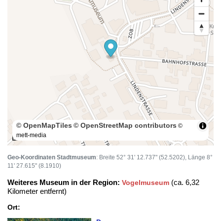
© OpenMapTiles
© OpenStreetMap contributors
©
mett-media
100 m
Geo-Koordinaten Stadtmuseum
: Breite 52° 31' 12.737" (52.5202), Länge 8°
11' 27.615" (8.1910)
Weiteres Museum in der Region:
(ca. 6,32
Vogelmuseum
Kilometer entfernt)
Ort: