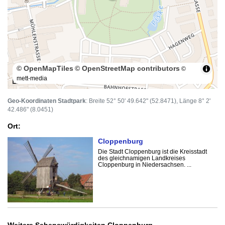
© OpenMapTiles
© OpenStreetMap contributors
©
mett-media
100 m
Geo-Koordinaten Stadtpark
: Breite 52° 50' 49.642" (52.8471), Länge 8° 2'
42.486" (8.0451)
Ort:
Cloppenburg
Die Stadt Cloppenburg ist die Kreisstadt
des gleichnamigen Landkreises
Cloppenburg in Niedersachsen. ...