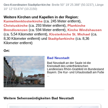
Geo-Koordinaten Stadtpfarrkirche
: Breite 50° 19' 25.388" (50.3237), Länge
10° 12' 53.874" (10.2150)
Weitere Kirchen und Kapellen in der Region:
(ca. 245 Meter entfernt),
Karmelitenklosterkirche
(ca. 293 Meter entfernt),
Christuskirche
Pfarrkirche
(ca. 594 Meter entfernt),
Brendlorenzen
Kirche Windshausen
(ca. 5,54 Kilometer entfernt),
(ca.
Klosterkirche St. Michael
8,30 Kilometer entfernt) und
(ca. 8,36
Stadtpfarrkirche
Kilometer entfernt)
Ort:
Bad Neustadt
Bad Neustadt an der Saale ist die
Kreisstadt des unterfränkischen
Landkreises Rhön-Grabfeld im Bundesland
Bayern. Die Kur- und Urlaubsstadt am Fuße
...
Weitere Sehenswürdigkeiten Bad Neustadt