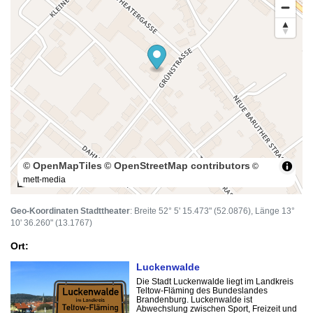
© OpenMapTiles
© OpenStreetMap contributors
©
mett-media
100 m
Geo-Koordinaten Stadttheater
: Breite 52° 5' 15.473" (52.0876), Länge 13°
10' 36.260" (13.1767)
Ort:
Luckenwalde
Die Stadt Luckenwalde liegt im Landkreis
Teltow-Fläming des Bundeslandes
Brandenburg. Luckenwalde ist
Abwechslung zwischen Sport, Freizeit und