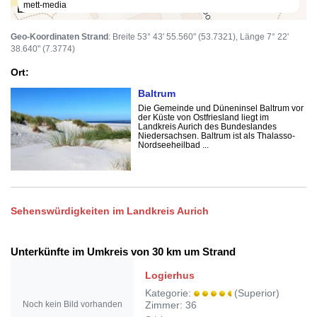
mett-media
50 m
Geo-Koordinaten Strand
: Breite 53° 43' 55.560" (53.7321), Länge 7° 22'
38.640" (7.3774)
Ort:
Baltrum
Die Gemeinde und Düneninsel Baltrum vor
der Küste von Ostfriesland liegt im
Landkreis Aurich des Bundeslandes
Niedersachsen. Baltrum ist als Thalasso-
Nordseeheilbad ...
Sehenswürdigkeiten im Landkreis Aurich
Unterkünfte im Umkreis von 30 km um Strand
Logierhus
Kategorie:
(Superior)
Noch kein Bild vorhanden
Zimmer: 36