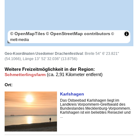
© OpenMapTiles
© OpenStreetMap contributors
©
mett-media
50 m
Geo-Koordinaten Usedomer Drachenfestival
: Breite 54° 6' 23.821"
(54.1066), Länge 13° 52' 32.036" (13.8756)
Weitere Freizeitmöglichkeit in der Region:
(ca. 2,91 Kilometer entfernt)
Schmetterlingsfarm
Ort:
Karlshagen
Das Ostseebad Karlshagen liegt im
Landkreis Vorpommern-Greifswald des
Bundeslandes Mecklenburg-Vorpommern.
Karlshagen ist ein beliebtes Reiseziel und
...