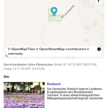
© OpenMapTiles
© OpenStreetMap contributors
©
mett-media
100 m
Geo-Koordinaten Zeiss-Planetarium
: Breite 50° 40' 25.965" (50.6739),
Länge 13° 0' 45.935" (13.0128)
Ort:
Drebach
Die Gemeinde Drebach liegt im Landkreis
Erzgebirgskreis des Bundeslandes
Sachsen. In einer abwechslungsreichen
Mittelgebirgslandschaft liegt die Gemeinde
...