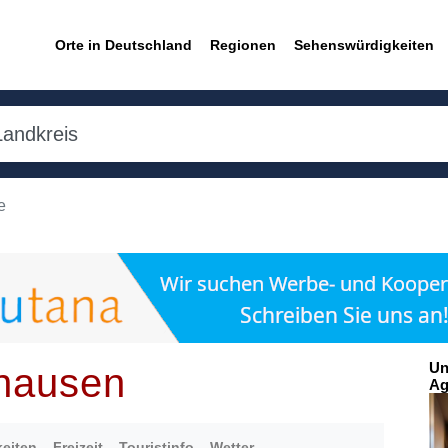
Orte in Deutschland
Regionen
Sehenswürdigkeiten
e
Un
rhausen
Ag
eiten
Freizeit
Touristinfo
Wetter