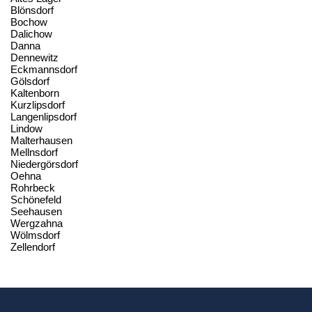
Blönsdorf
Bochow
Dalichow
Danna
Dennewitz
Eckmannsdorf
Gölsdorf
Kaltenborn
Kurzlipsdorf
Langenlipsdorf
Lindow
Malterhausen
Mellnsdorf
Niedergörsdorf
Oehna
Rohrbeck
Schönefeld
Seehausen
Wergzahna
Wölmsdorf
Zellendorf