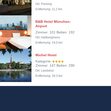
Ort: Freising
Entfernung: 11,2 km
B&B Hotel München-
Airport
Zimmer: 101 Betten: 192
Ort: Hallbergmoos
Entfernung: 19,0 km
Michel Hotel
Kategorie:
Zimmer: 147 Betten: 290
Ort: Landshut
Entfernung: 28,3 km