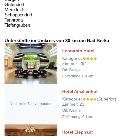
Gutendorf
Meckfeld
Schoppendorf
Tannroda
Tiefengruben
Unterkünfte im Umkreis von 30 km um Bad Berka
Leonardo Hotel
Kategorie:
Zimmer: 294
Ort: Weimar
Entfernung: 8,4 km
Hotel Amalienhof
Kategorie:
(Superior)
Noch kein Bild vorhanden
Zimmer: 23
Ort: Weimar
Entfernung: 9,1 km
Hotel Elephant