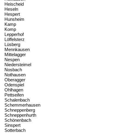
Heischeid
Heseln
Hespert
Hunsheim
Kamp
Komp
Lepperhof
Löffelsterz
Lüsberg
Mennkausen
Mittelagger
Nespen
Niedersteimel
Nosbach
Nothausen
Oberagger
Odenspiel
Ohlhagen
Pettseifen
Schalenbach
Schemmerhausen
Schneppenberg
Schneppenhurth
Schönenbach
Sinspert
Sotterbach