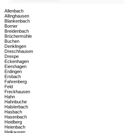
Allenbach
Allinghausen
Blankenbach
Borner
Breidenbach
Brüchermühle
Buchen
Denklingen
Dreschhausen
Drespe
Eckenhagen
Eiershagen
Erdingen
Ersbach
Fahrenberg
Feld
Freckhausen
Hahn
Hahnbuche
Halsterbach
Hasbach
Hasenbach
Heidberg
Heienbach
Heikausen