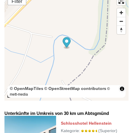
Filter
© OpenMapTiles
© OpenStreetMap contributors
©
mett-media
100 m
Unterkünfte im Umkreis von 30 km um Abtsgmünd
Schlosshotel Hellenstein
Kategorie:
(Superior)