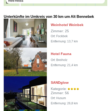
mett-media
50 m
Unterkünfte im Umkreis von 30 km um Alt Bennebek
Weinhotel Weinbek
Zimmer: 25
Ort: Fockbek
Entfernung: 13,7 km
Hotel Fauna
Ort: Breiholz
Entfernung: 21,4 km
SANDglow
Kategorie:
Zimmer: 56
Ort: Husum
Entfernung: 26,8 km