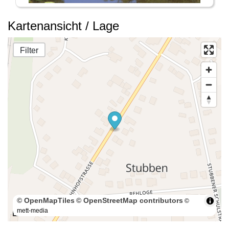
Kartenansicht / Lage
Filter
© OpenMapTiles
© OpenStreetMap contributors
©
mett-media
100 m