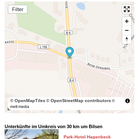
Filter
© OpenMapTiles
© OpenStreetMap contributors
©
mett-media
50 m
Unterkünfte im Umkreis von 30 km um Bilsen
Park-Hotel Hagenbeck