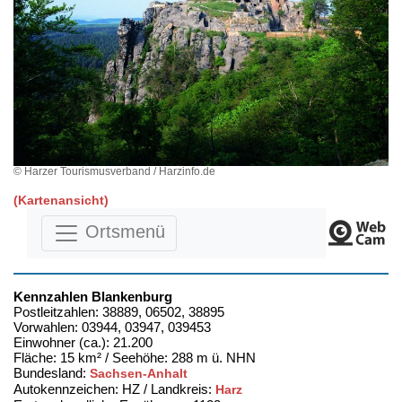
© Harzer Tourismusverband / Harzinfo.de
(Kartenansicht)
Ortsmenü
Kennzahlen Blankenburg
Postleitzahlen: 38889, 06502, 38895
Vorwahlen: 03944, 03947, 039453
Einwohner (ca.): 21.200
Fläche: 15 km² / Seehöhe: 288 m ü. NHN
Bundesland:
Sachsen-Anhalt
Autokennzeichen: HZ / Landkreis:
Harz