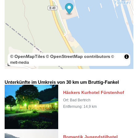
© OpenMapTiles
© OpenStreetMap contributors
©
mett-media
100 m
Unterkünfte im Umkreis von 30 km um Bruttig-Fankel
Häckers Kurhotel Fürstenhof
Ort: Bad Bertrich
Entfernung: 14,9 km
Romantik Jugendstilhotel