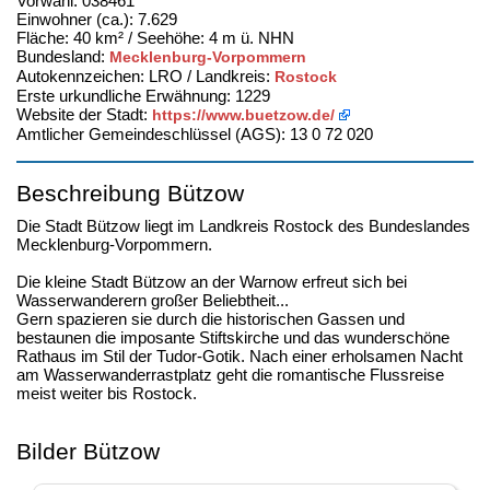
Vorwahl: 038461
Einwohner (ca.): 7.629
Fläche: 40 km² / Seehöhe: 4 m ü. NHN
Bundesland:
Mecklenburg-Vorpommern
Autokennzeichen: LRO / Landkreis:
Rostock
Erste urkundliche Erwähnung: 1229
Website der Stadt:
https://www.buetzow.de/
Amtlicher Gemeindeschlüssel (AGS): 13 0 72 020
Beschreibung Bützow
Die Stadt Bützow liegt im Landkreis Rostock des Bundeslandes
Mecklenburg-Vorpommern.
Die kleine Stadt Bützow an der Warnow erfreut sich bei
Wasserwanderern großer Beliebtheit...
Gern spazieren sie durch die historischen Gassen und
bestaunen die imposante Stiftskirche und das wunderschöne
Rathaus im Stil der Tudor-Gotik. Nach einer erholsamen Nacht
am Wasserwanderrastplatz geht die romantische Flussreise
meist weiter bis Rostock.
Bilder Bützow