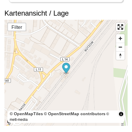
Kartenansicht / Lage
Filter
© OpenMapTiles
© OpenStreetMap contributors
©
mett-media
50 m