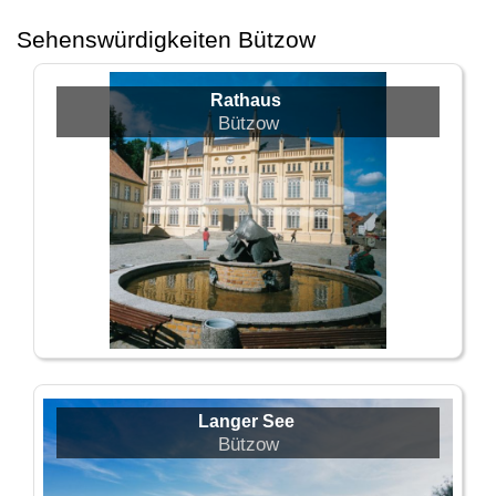
Sehenswürdigkeiten Bützow
Rathaus
Bützow
Langer See
Bützow