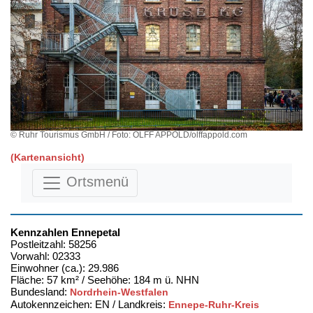
© Ruhr Tourismus GmbH / Foto: OLFF APPOLD/olffappold.com
(Kartenansicht)
Ortsmenü
Kennzahlen Ennepetal
Postleitzahl: 58256
Vorwahl: 02333
Einwohner (ca.): 29.986
Fläche: 57 km² / Seehöhe: 184 m ü. NHN
Bundesland:
Nordrhein-Westfalen
Autokennzeichen: EN / Landkreis:
Ennepe-Ruhr-Kreis