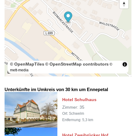
© OpenMapTiles
© OpenStreetMap contributors
©
mett-media
100 m
Unterkünfte im Umkreis von 30 km um Ennepetal
Hotel Schulhaus
Zimmer: 35
Ort: Schwelm
Entfernung: 5,3 km
Hotel Zweibrücker Hof