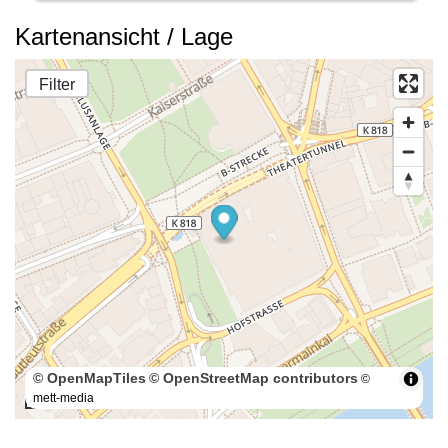
Kartenansicht / Lage
Filter
© OpenMapTiles
© OpenStreetMap contributors
©
mett-media
100 m