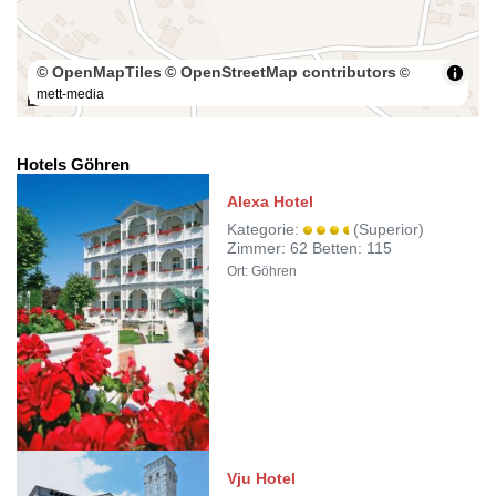
© OpenMapTiles
© OpenStreetMap contributors
©
mett-media
50 m
Hotels Göhren
Alexa Hotel
Kategorie:
(Superior)
Zimmer: 62 Betten: 115
Ort: Göhren
Vju Hotel